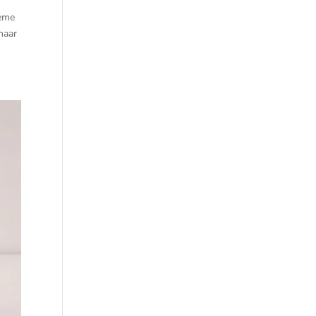
reme
maar