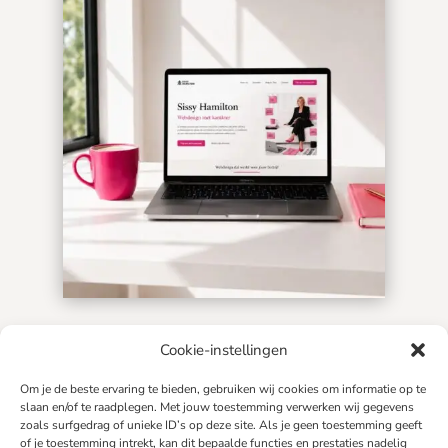

info@sissyhamilton.nl
Cookie-instellingen

Om je de beste ervaring te bieden, gebruiken wij cookies om informatie op te
+31 6 20 09 0729
slaan en/of te raadplegen. Met jouw toestemming verwerken wij gegevens
zoals surfgedrag of unieke ID’s op deze site. Als je geen toestemming geeft

Tilburg
of je toestemming intrekt, kan dit bepaalde functies en prestaties nadelig